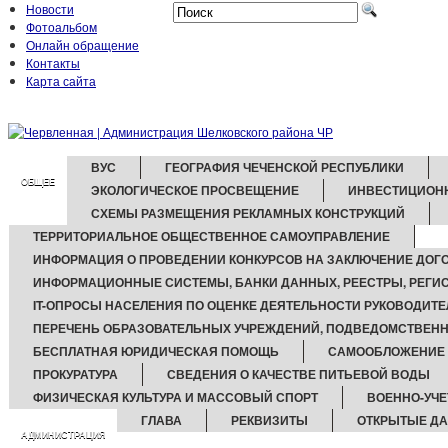
Новости
Фотоальбом
Онлайн обращение
Контакты
Карта сайта
ВУС
ГЕОГРАФИЯ ЧЕЧЕНСКОЙ РЕСПУБЛИКИ
ОБЩЕЕ
ЭКОЛОГИЧЕСКОЕ ПРОСВЕЩЕНИЕ
ИНВЕСТИЦИОН
СХЕМЫ РАЗМЕЩЕНИЯ РЕКЛАМНЫХ КОНСТРУКЦИЙ
ТЕРРИТОРИАЛЬНОЕ ОБЩЕСТВЕННОЕ САМОУПРАВЛЕНИЕ
ИНФОРМАЦИЯ О ПРОВЕДЕНИИ КОНКУРСОВ НА ЗАКЛЮЧЕНИЕ ДОГ
ИНФОРМАЦИОННЫЕ СИСТЕМЫ, БАНКИ ДАННЫХ, РЕЕСТРЫ, РЕГИ
IT-ОПРОСЫ НАСЕЛЕНИЯ ПО ОЦЕНКЕ ДЕЯТЕЛЬНОСТИ РУКОВОДИТЕ
ПЕРЕЧЕНЬ ОБРАЗОВАТЕЛЬНЫХ УЧРЕЖДЕНИЙ, ПОДВЕДОМСТВЕН
БЕСПЛАТНАЯ ЮРИДИЧЕСКАЯ ПОМОЩЬ
САМООБЛОЖЕНИЕ
ПРОКУРАТУРА
СВЕДЕНИЯ О КАЧЕСТВЕ ПИТЬЕВОЙ ВОДЫ
ФИЗИЧЕСКАЯ КУЛЬТУРА И МАССОВЫЙ СПОРТ
ВОЕННО-УЧЕ
ГЛАВА
РЕКВИЗИТЫ
ОТКРЫТЫЕ Д
АДМИНИСТРАЦИЯ