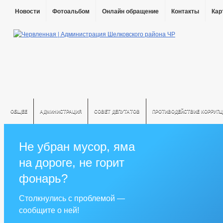
Новости
Фотоальбом
Онлайн обращение
Контакты
Кар
ОБЩЕЕ
АДМИНИСТРАЦИЯ
СОВЕТ ДЕПУТАТОВ
ПРОТИВОДЕЙСТВИЕ КОРРУПЦ
Не убран мусор, яма
на дороге, не горит
фонарь?
Столкнулись с проблемой —
сообщите о ней!