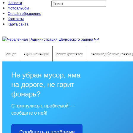
Новости
Фотоальбом
Онлайн обращение
Контакты
Карта сайта
ОБЩЕЕ
АДМИНИСТРАЦИЯ
СОВЕТ ДЕПУТАТОВ
ПРОТИВОДЕЙСТВИЕ КОРРУПЦ
Не убран мусор, яма
на дороге, не горит
фонарь?
Столкнулись с проблемой —
сообщите о ней!
Сообщить о проблеме