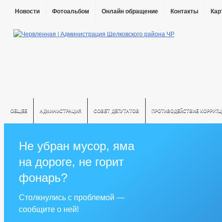
Новости
Фотоальбом
Онлайн обращение
Контакты
Кар
ОБЩЕЕ
АДМИНИСТРАЦИЯ
СОВЕТ ДЕПУТАТОВ
ПРОТИВОДЕЙСТВИЕ КОРРУПЦ
Не убран мусор, яма
на дороге, не горит
фонарь?
Столкнулись с проблемой —
сообщите о ней!