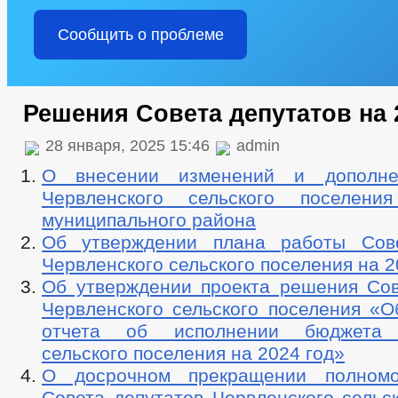
Сообщить о проблеме
Решения Совета депутатов на 
28 января, 2025 15:46
admin
О внесении изменений и дополн
Червленского сельского поселения
муниципального района
Об утверждении плана работы Сове
Червленского сельского поселения на 2
Об утверждении проекта решения Сов
Червленского сельского поселения «О
отчета об исполнении бюджета 
сельского поселения на 2024 год»
О досрочном прекращении полномо
Совета депутатов Червленского сельс