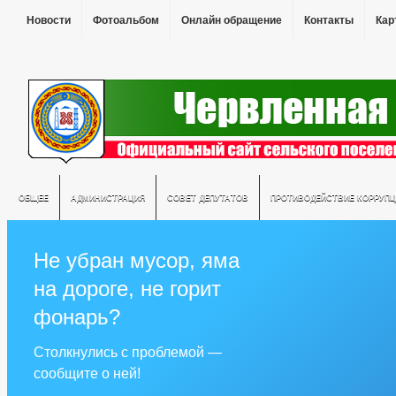
Новости
Фотоальбом
Онлайн обращение
Контакты
Кар
ОБЩЕЕ
АДМИНИСТРАЦИЯ
СОВЕТ ДЕПУТАТОВ
ПРОТИВОДЕЙСТВИЕ КОРРУПЦ
Не убран мусор, яма
на дороге, не горит
фонарь?
Столкнулись с проблемой —
сообщите о ней!