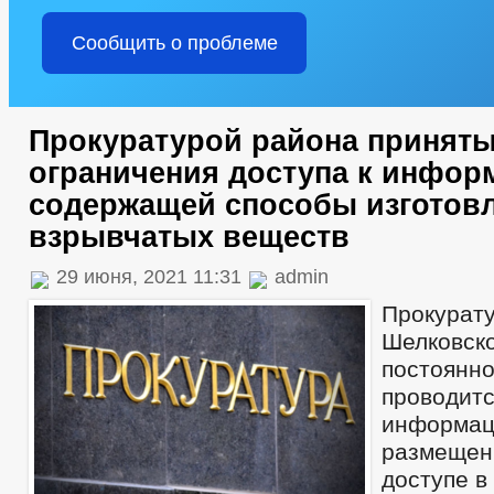
Сообщить о проблеме
Прокуратурой района принят
ограничения доступа к инфор
содержащей способы изготов
взрывчатых веществ
29 июня, 2021 11:31
admin
Прокурат
Шелковс
постоя
проводи
информац
размещен
доступе в