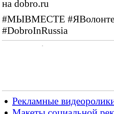
на dobro.ru
#МЫВМЕСТЕ #ЯВолонтер
#DobroInRussia
Рекламные видеоролик
Макеты социальной ре