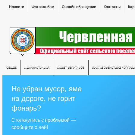
Новости
Фотоальбом
Онлайн обращение
Контакты
Кар
ОБЩЕЕ
АДМИНИСТРАЦИЯ
СОВЕТ ДЕПУТАТОВ
ПРОТИВОДЕЙСТВИЕ КОРРУПЦ
Не убран мусор, яма
на дороге, не горит
фонарь?
Столкнулись с проблемой —
сообщите о ней!