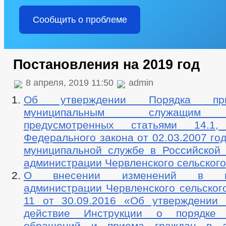
Сообщить о проблеме
Постановления на 2019 год
8 апреля, 2019 11:50
admin
Об утверждении Порядка пр
муниципальным служащим в
предусмотренных статьями 14
Федерального закона от 02.03.2007 г
муниципальной службе в Российской
администрации Червленского сельского
О внесении изменений в пос
администрации Червленского сельског
11 от 30.09.2016 «Об утверждении
действие Инструкции о порядке 
обращений и приема граждан в а