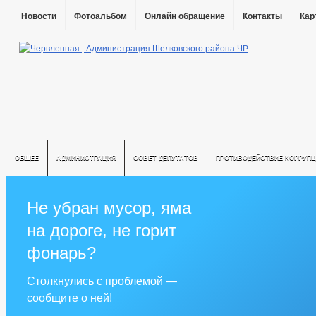
Новости
Фотоальбом
Онлайн обращение
Контакты
Кар
ОБЩЕЕ
АДМИНИСТРАЦИЯ
СОВЕТ ДЕПУТАТОВ
ПРОТИВОДЕЙСТВИЕ КОРРУПЦ
Не убран мусор, яма
на дороге, не горит
фонарь?
Столкнулись с проблемой —
сообщите о ней!