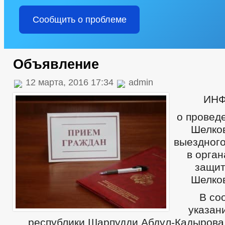
Сообщить о проблеме
Объявление
12 марта, 2016 17:34
admin
ИН
о провед
Шелков
выездного
в орга
защит
Шелков
В со
указан
республики Шарпудди Абдул-Кадырова