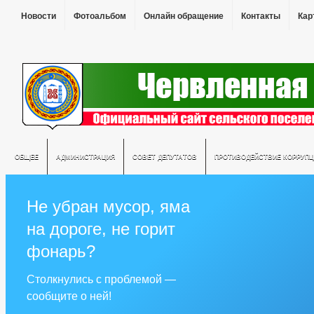
Новости
Фотоальбом
Онлайн обращение
Контакты
Кар
ОБЩЕЕ
АДМИНИСТРАЦИЯ
СОВЕТ ДЕПУТАТОВ
ПРОТИВОДЕЙСТВИЕ КОРРУПЦ
Не убран мусор, яма
на дороге, не горит
фонарь?
Столкнулись с проблемой —
сообщите о ней!