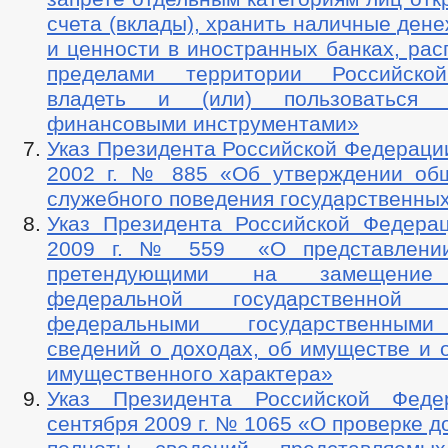
ФИНАНСОВО-ЭКОНОМИЧЕСКОЕ СОСТОЯНИЕ СУБЪЕКТОВ
З
счета (вклады), хранить наличные ден
СОВЕТ ПО ПРЕДПРИНИМАТЕЛЬСТВУ
и ценности в иностранных банках, ра
МЕСТНЫЕ НАЛОГИ
СТАТИСТИЧЕСКИЕ ДАННЫЕ
НОТ
пределами территории Российско
КОМИССИИ
РАБОЧАЯ ГРУППА АНК
РАБОЧАЯ ГРУППА
владеть и (или) пользоваться 
ПРОТИВОДЕЙСТВИЕ КОРРУПЦИИ
РАБОЧАЯ ГРУППА ПО П
финансовыми инструментами»
КОМИССИЯ ПО СПИСАНИЮ ЗАДОЛЖЕННОСТИ ПО ПЛАТЕЖАМ В БЮ
ОБЩЕСТВЕННЫЙ СОВЕТ ПО РАССМОТРЕНИЮ ВОПРОСОВ НОРМИРО
Указ Президента Российской Федерации
ИНФОРМАЦИЯ О ЛИЦАХ, ПРОПАВШИХ БЕЗ ВЕСТИ
ТЕКСТЫ
2002 г. № 885 «Об утверждении об
ЦЕЛЕВЫЕ ПРОГРАММЫ
ЗАКУПКА ТОВАРОВ, РАБОТ И УСЛУГ
служебного поведения государственны
ДЕПУТАТЫ
ПЛАН РАБОТЫ
СТРУК
Указ Президента Российской Федера
СОВЕТ ДЕПУТАТОВ
ЗАСЕДАНИЯ СОВЕТА ДЕПУТАТОВ
ГРАФИ
2009 г. № 559 «О представлении
СОЦИАЛЬНЫЙ ПРОЕКТ — МУНИЦИПАЛЬНЫЙ ДЕ
претендующими на замещение 
НПА
ИНЫЕ АКТЫ В СФЕРЕ ПР
федеральной государственной
ПРОТИВОДЕЙСТВИЕ КОРРУПЦИИ
МЕТОДИЧЕСКИЕ МАТЕРИАЛЫ
федеральными государственным
ФОРМЫ ДОКУМЕНТОВ, СВЯЗАННЫХ С
сведений о доходах, об имуществе и 
СВЕДЕНИЯ О ДОХОДАХ, РАСХОДАХ, ОБ ИМУЩЕСТВЕ И ОБЯЗАТЕЛ
имущественного характера»
КОМИССИЯ ПО СОБЛЮДЕНИЮ ТРЕБОВАНИЙ К СЛУЖЕБНОМУ ПОВЕ
Указ Президента Российской Фед
ОБРАТНАЯ СВЯЗЬ ДЛЯ СООБЩЕНИЙ О ФАКТАХ КОРРУПЦИИ
сентября 2009 г. № 1065 «О проверке д
УСТАВ
ПЕРЕЧНИ ПОРУЧЕНИЙ
2021
ПРАВОВЫЕ АКТЫ
2020
2019
2018