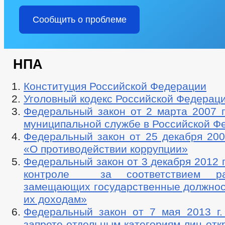
ГЛАВА
РЕКВИЗИТЫ
ОТКРЫТЫЕ Д
АДМИНИСТРАЦИЯ
Сообщить о проблеме
ИНФОРМАЦИЯ О ДЕЯТЕЛЬНОСТИ
ПЛАНЫ И ОТЧЕТЫ РАБО
ИНФОРМАЦИЯ ОБ ИСПОЛНЕНИИ ПП ГЛАВЫ ЧР ПОСТОЯННОГО ХА
ПЕРЕЧЕНЬ ИНФОРМАЦИИ О ДЕЯТЕЛЬНОСТИ ОМСУ, РАЗМЕЩАЕМОЙ
НПА
ГРАДОСТРОИТЕЛЬНОЕ ЗОНИРОВАНИЕ
БЛАГОУСТРОЙСТВО
СХЕМЫ РАЗМЕЩЕНИЯ РЕКЛАМНЫХ КОНСТРУКЦИЙ
ПРАВИЛ
Конституция Российской Федерации
МЕСТНЫЕ НОРМАТИВЫ ГРАДОСТРОИТЕЛЬНОГО ПРОЕКТИРОВАНИ
Уголовный кодекс Российской Федерац
СВЕДЕНИЯ О ДОХОДАХ СОТРУДНИКОВ
СТРУКТУРА, ПОЛНО
Федеральный закон от 2 марта 2007 
СВЕДЕНИЯ О ЧИСЛЕННОСТИ МУНИЦИПАЛЬНЫХ СЛУЖАЩИХ АДМ
муниципальной службе в Российской Ф
ИНФОРМАЦИЯ О КАДРОВОМ ОБЕСПЕЧЕНИИ
ПОРЯДОК ПОС
Федеральный закон от 25 декабря 200
КАДРОВЫЙ РЕЗЕРВ
КОНТАКТНАЯ ИНФОРМАЦИЯ
СВ
«О противодействии коррупции»
КВАЛИФИКАЦИОННЫЕ ТРЕБОВАНИЯ
НОРМАТИВНО-ПРАВО
СПЕЦИАЛЬНАЯ ОЦЕНКА УСЛОВИЙ ТРУДА
СОСТАВ ПОСЕЛЕ
Федеральный закон от 3 декабря 2012 
ПОДВЕДОМСТВЕННЫЕ ОРГАНИЗАЦИИ
контроле за соответствием ра
ПРЕДПРИНИМАТЕЛЬСТВО
КОЛИЧЕСТВО СУБЪЕКТОВ МАЛО
замещающих государственные должност
ОБЪЕКТЫ ДЛЯ МАЛОГО И СРЕДНЕГО БИЗНЕСА
СВЕДЕНИЯ 
их доходам»
ОБЪЕКТЫ, ПРЕДЛАГАЕМЫЕ ДЛЯ СДАЧИ В АРЕНДУ
ИНФОРМ
Федеральный закон от 7 мая 2013 
ЧИСЛО ЗАМЕЩЕННЫХ РАБОЧИХ МЕСТ
ОБОРОТ ТОВАРОВ, Р
запрете отдельным категориям лиц отк