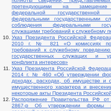
полноты сведений, представляемых
претендующими на замещение 
ПРОЕКТЫ К ОБСУЖДЕНИЮ
ПРОЕКТЫ РЕШЕНИЙ
федеральной государственной
ПРОЕКТЫ РЕШЕНИЙ О ВНЕСЕНИ
ПРОЕКТЫ АДМИНИСТРАТИВНЫХ РЕГЛАМЕНТОВ
_
федеральными государственными 
ПЕРЕЧЕНЬ НПА, СОДЕРЖАЩИХ ОБЯЗАТЕЛЬНЫЕ ТРЕБОВАНИЯ
соблюдения федеральными госуд
ПОСТАНОВЛЕНИЯ АДМИНИСТРАЦИИ
РАСПОРЯЖЕНИЯ АД
служащими требований к служебному 
ПОРЯДОК ОБЖАЛОВАНИЯ НПА
ПУБЛИЧНЫЕ СЛУШАНИЯ
Указ Президента Российской Федера
БЮДЖЕТ ПО ГОДАМ
2010 г. № 821 «О комиссиях по
БЮДЖЕТ
ОТЧЕТ ОБ ИСПОЛНЕНИИ БЮДЖЕТА
_
требований к служебному поведени
ПРЕДОСТАВЛЕНИЕ УСЛУГ ИНВАЛИДАМ
государственных служащих и ур
МУНИЦИПАЛЬНЫЕ УСЛУГИ
СТАНДАРТЫ МУНИЦИПАЛЬНЫХ УСЛУГ
конфликта интересов»
ПЕРЕЧЕНЬ НПА, СОДЕРЖАЩИХ ОБЯЗАТЕЛЬНЫЕ ТРЕБОВАНИЯ, С
Указ Президента Российской Федерац
КОНТРОЛЮ
2014 г. № 460 «Об утверждении фо
ИНТЕРНЕТ ПРИЕМНАЯ
ОБРАЩЕНИЕ К ГЛА
ПРИЕМ ГРАЖДАН
ОБЗОРЫ ОБРАЩЕНИЙ ГРАЖДАН
ФОРМА О
доходах, расходах, об имуществе и о
РЕГЛАМЕНТ РАССМОТРЕНИЯ ОБРАЩЕНИЙ
имущественного характера и внесени
некоторые акты Президента Российско
Распоряжение Правительства РФ от
2867-р Об утверждении формы п