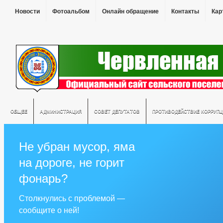
Новости
Фотоальбом
Онлайн обращение
Контакты
Кар
ОБЩЕЕ
АДМИНИСТРАЦИЯ
СОВЕТ ДЕПУТАТОВ
ПРОТИВОДЕЙСТВИЕ КОРРУПЦ
Не убран мусор, яма
на дороге, не горит
фонарь?
Столкнулись с проблемой —
сообщите о ней!