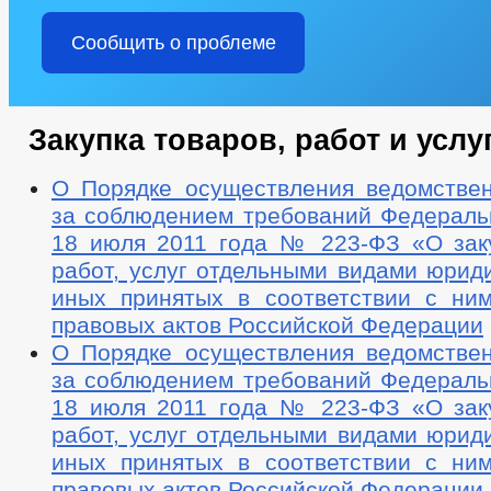
Сообщить о проблеме
Закупка товаров, работ и услу
О Порядке осуществления ведомствен
за соблюдением требований Федеральн
18 июля 2011 года № 223-ФЗ «О заку
работ, услуг отдельными видами юрид
иных принятых в соответствии с ни
правовых актов Российской Федерации
О Порядке осуществления ведомствен
за соблюдением требований Федеральн
18 июля 2011 года № 223-ФЗ «О заку
работ, услуг отдельными видами юрид
иных принятых в соответствии с ни
правовых актов Российской Федерации